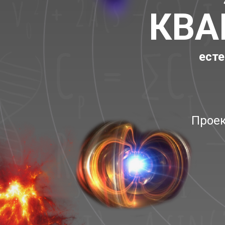
КВА
есте
Проек