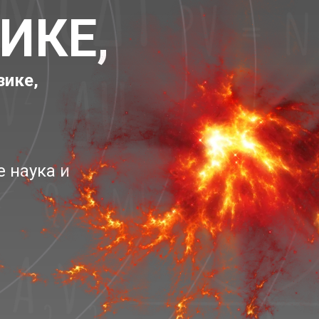
ИКЕ,
зике,
е наука и