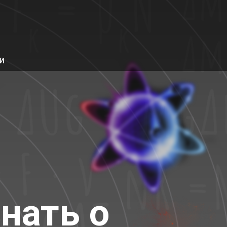
МИ
знать о