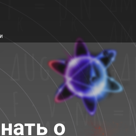
МИ
знать о