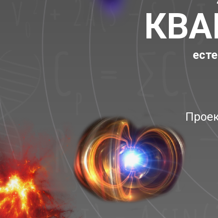
КВА
есте
Проек