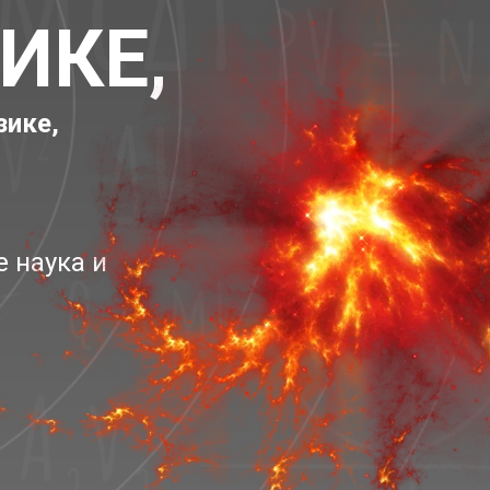
ИКЕ,
зике,
е наука и